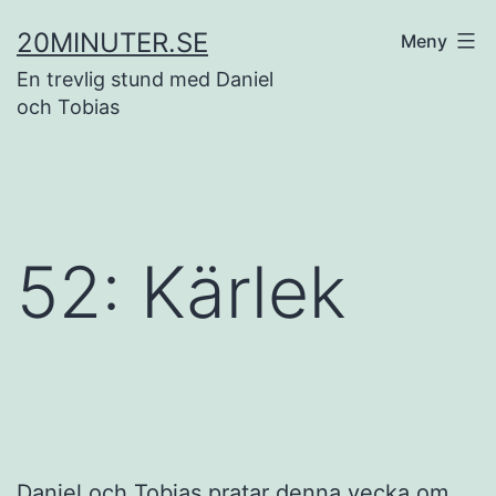
Hoppa
20MINUTER.SE
Meny
till
En trevlig stund med Daniel
innehåll
och Tobias
52: Kärlek
Daniel och Tobias pratar denna vecka om